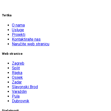
Tvrtka
O nama
Usluge
Projekti
Kontaktirajte nas
Naručite web stranicu
Web stranice
Zagreb
Split
Rijeka
Osijek
Zadar
Slavonski Brod
Varaždin
Pula
Dubrovnik
Djelatnosti