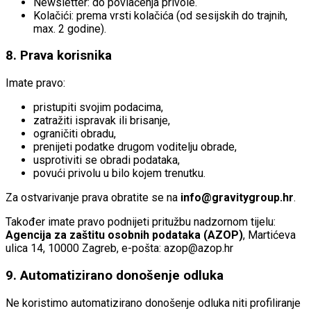
Newsletter: do povlačenja privole.
Kolačići: prema vrsti kolačića (od sesijskih do trajnih,
max. 2 godine).
8. Prava korisnika
Imate pravo:
pristupiti svojim podacima,
zatražiti ispravak ili brisanje,
ograničiti obradu,
prenijeti podatke drugom voditelju obrade,
usprotiviti se obradi podataka,
povući privolu u bilo kojem trenutku.
Za ostvarivanje prava obratite se na
info@gravitygroup.hr
.
Također imate pravo podnijeti pritužbu nadzornom tijelu:
Agencija za zaštitu osobnih podataka (AZOP)
, Martićeva
ulica 14, 10000 Zagreb, e-pošta: azop@azop.hr
9. Automatizirano donošenje odluka
Ne koristimo automatizirano donošenje odluka niti profiliranje