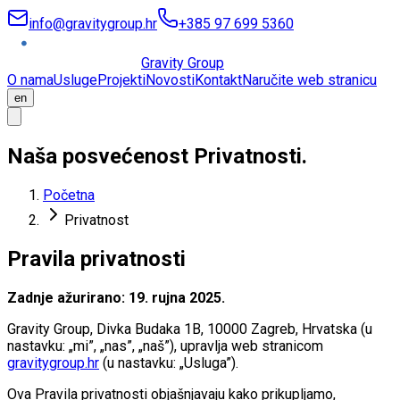
info@gravitygroup.hr
+385 97 699 5360
Gravity Group
O nama
Usluge
Projekti
Novosti
Kontakt
Naručite web stranicu
en
Naša posvećenost
Privatnosti
.
Početna
Privatnost
Pravila privatnosti
Zadnje ažurirano: 19. rujna 2025.
Gravity Group, Divka Budaka 1B, 10000 Zagreb, Hrvatska (u
nastavku: „mi”, „nas”, „naš”), upravlja web stranicom
gravitygroup.hr
(u nastavku: „Usluga”).
Ova Pravila privatnosti objašnjavaju kako prikupljamo,